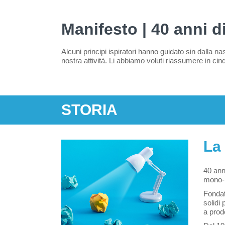
Manifesto | 40 anni d
Alcuni principi ispiratori hanno guidato sin dalla 
nostra attività. Li abbiamo voluti riassumere in cin
STORIA
La 
40 ann
mono-p
Fondat
solidi 
a prod