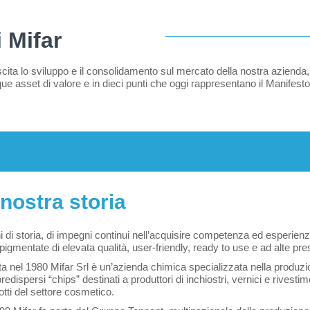
i Mifar
nascita lo sviluppo e il consolidamento sul mercato della nostra azienda
que asset di valore e in dieci punti che oggi rappresentano il Manifesto 
nostra storia
i di storia, di impegni continui nell’acquisire competenza ed esperienz
igmentate di elevata qualità, user-friendly, ready to use e ad alte pres
a nel 1980 Mifar Srl è un’azienda chimica specializzata nella produzio
predispersi “chips” destinati a produttori di inchiostri, vernici e rivest
otti del settore cosmetico.