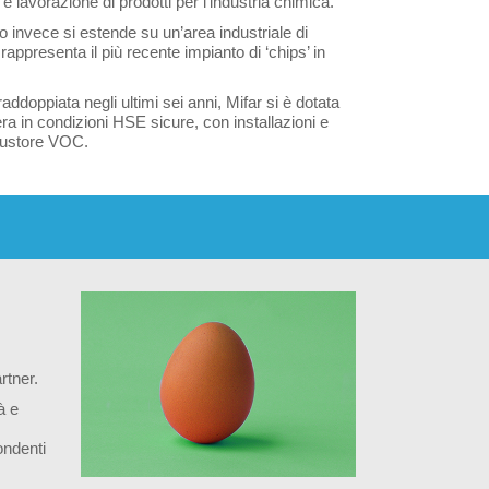
 lavorazione di prodotti per l’industria chimica.
tivo invece si estende su un’area industriale di
appresenta il più recente impianto di ‘chips’ in
ddoppiata negli ultimi sei anni, Mifar si è dotata
era in condizioni HSE sicure, con installazioni e
mbustore VOC.
rtner.
à e
ondenti