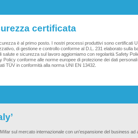
urezza certificata
curezza è al primo posto. I nostri processi produttivi sono certificat
zativo, di gestione e controllo conforme al D.L. 231 elaborato sulla base
i salute e sicurezza sul lavoro aggiorniamo con regolarità Safety Po
y Policy conforme alle norme europee di protezione dei dati personali
icati TÜV in conformità alla norma UNI EN 13432.
aly’
nto Mifar sul mercato internazionale con un’espansione del business ad