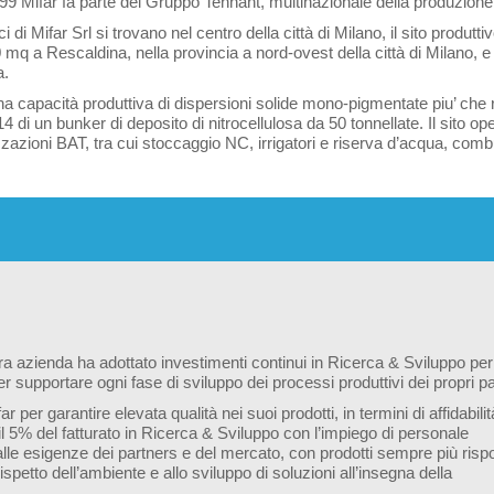
99 Mifar fa parte del Gruppo Tennant, multinazionale della produzione e
ici di Mifar Srl si trovano nel centro della città di Milano, il sito produt
mq a Rescaldina, nella provincia a nord-ovest della città di Milano, e r
a.
a capacità produttiva di dispersioni solide mono-pigmentate piu’ che ra
4 di un bunker di deposito di nitrocellulosa da 50 tonnellate. Il sito op
zzazioni BAT, tra cui stoccaggio NC, irrigatori e riserva d’acqua, co
ra azienda ha adottato investimenti continui in Ricerca & Sviluppo per
er supportare ogni fase di sviluppo dei processi produttivi dei propri pa
per garantire elevata qualità nei suoi prodotti, in termini di affidabilit
 5% del fatturato in Ricerca & Sviluppo con l’impiego di personale
lle esigenze dei partners e del mercato, con prodotti sempre più risp
 rispetto dell’ambiente e allo sviluppo di soluzioni all’insegna della