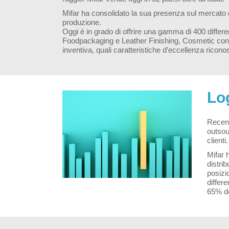
Mifar ha consolidato la sua presenza sul mercato de
produzione.
Oggi è in grado di offrire una gamma di 400 differ
Foodpackaging e Leather Finishing, Cosmetic con un
inventiva, quali caratteristiche d’eccellenza ricono
Log
Recent
outsour
clienti.
Mifar h
distrib
posizi
differe
65% del