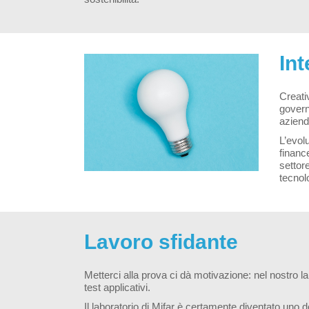
Int
Creativ
governa
azienda
L’evol
finance
settore
tecnolo
Lavoro sfidante
Metterci alla prova ci dà motivazione: nel nostro l
test applicativi.
Il laboratorio di Mifar è certamente diventato uno de