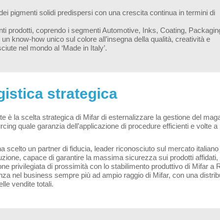
i pigmenti solidi predispersi con una crescita continua in termini di
enti prodotti, coprendo i segmenti Automotive, Inks, Coating, Packagin
 know-how unico sul colore all’insegna della qualità, creatività e
sciute nel mondo al ‘Made in Italy’.
istica strategica
e è la scelta strategica di Mifar di esternalizzare la gestione del ma
cing quale garanzia dell’applicazione di procedure efficienti e volte a 
a scelto un partner di fiducia, leader riconosciuto sul mercato italiano
uzione, capace di garantire la massima sicurezza sui prodotti affidati, tr
one privilegiata di prossimità con lo stabilimento produttivo di Mifar 
nza nel business sempre più ad ampio raggio di Mifar, con una distribuzi
le vendite totali.