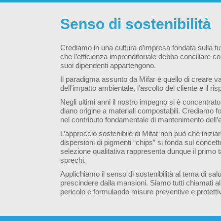
Senso di sostenibilità
Crediamo in una cultura d’impresa fondata sulla tute
che l’efficienza imprenditoriale debba conciliare con 
suoi dipendenti appartengono.
Il paradigma assunto da Mifar è quello di creare va
dell’impatto ambientale, l’ascolto del cliente e il ris
Negli ultimi anni il nostro impegno si è concentrat
diano origine a materiali compostabili. Crediamo f
nel contributo fondamentale di mantenimento dell’eq
L’approccio sostenibile di Mifar non può che iniziar
dispersioni di pigmenti “chips” si fonda sul concetto 
selezione qualitativa rappresenta dunque il primo t
sprechi.
Applichiamo il senso di sostenibilità al tema di salu
prescindere dalla mansioni. Siamo tutti chiamati al m
pericolo e formulando misure preventive e protetti