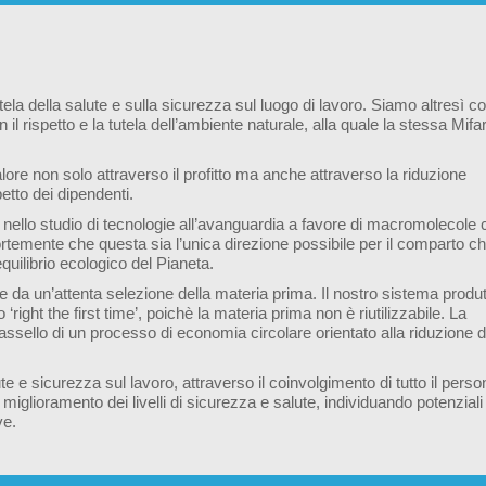
la della salute e sulla sicurezza sul luogo di lavoro. Siamo altresì co
il rispetto e la tutela dell’ambiente naturale, alla quale la stessa Mifar
lore non solo attraverso il profitto ma anche attraverso la riduzione
petto dei dipendenti.
o nello studio di tecnologie all’avanguardia a favore di macromolecole 
ortemente che questa sia l’unica direzione possibile per il comparto c
uilibrio ecologico del Pianeta.
e da un’attenta selezione della materia prima. Il nostro sistema produt
‘right the first time’, poichè la materia prima non è riutilizzabile. La
assello di un processo di economia circolare orientato alla riduzione d
te e sicurezza sul lavoro, attraverso il coinvolgimento di tutto il perso
iglioramento dei livelli di sicurezza e salute, individuando potenziali f
ve.