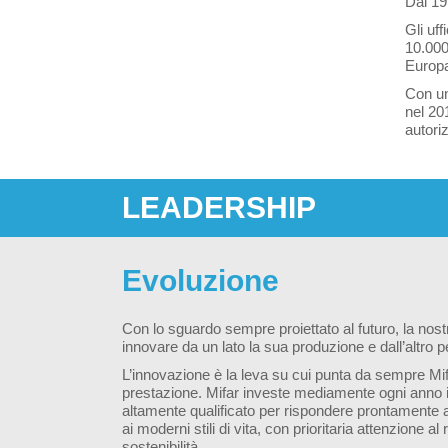
Dal 19
Gli uff
10.000 
Europ
Con un
nel 201
autori
LEADERSHIP
Evoluzione
Con lo sguardo sempre proiettato al futuro, la nost
innovare da un lato la sua produzione e dall’altro p
L’innovazione è la leva su cui punta da sempre Mifar 
prestazione. Mifar investe mediamente ogni anno il
altamente qualificato per rispondere prontamente a
ai moderni stili di vita, con prioritaria attenzione al
sostenibilità.