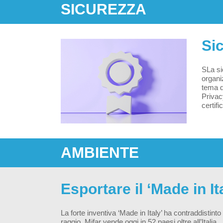
SICUREZZA
Sic
SLa si
organiz
tema d
Privac
certif
AMBIENTE
Esportare il ‘Made in It
La forte inventiva ‘Made in Italy’ ha contraddisti
raggio. Mifar vende oggi in 52 paesi oltre all’Italia.