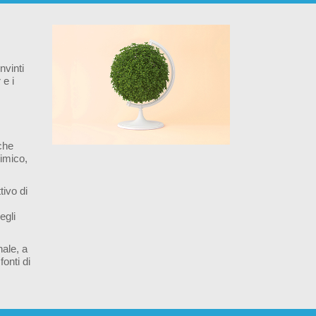
nvinti
 e i
che
himico,
tivo di
egli
nale, a
onti di