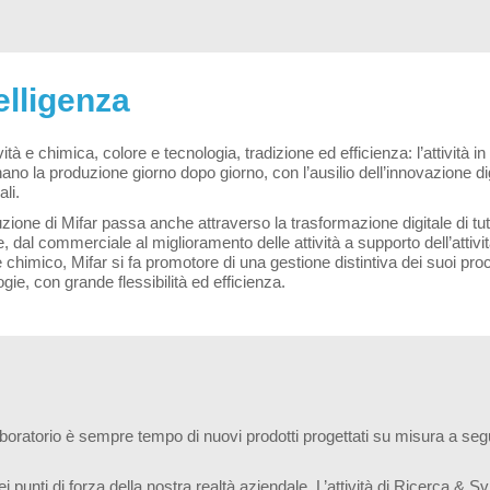
elligenza
ità e chimica, colore e tecnologia, tradizione ed efficienza: l’attività 
no la produzione giorno dopo giorno, con l’ausilio dell’innovazione digi
li.
uzione di Mifar passa anche attraverso la trasformazione digitale di tut
, dal commerciale al miglioramento delle attività a supporto dell’attività
 chimico, Mifar si fa promotore di una gestione distintiva dei suoi proc
gie, con grande flessibilità ed efficienza.
aboratorio è sempre tempo di nuovi prodotti progettati su misura a segu
i punti di forza della nostra realtà aziendale. L’attività di Ricerca & S