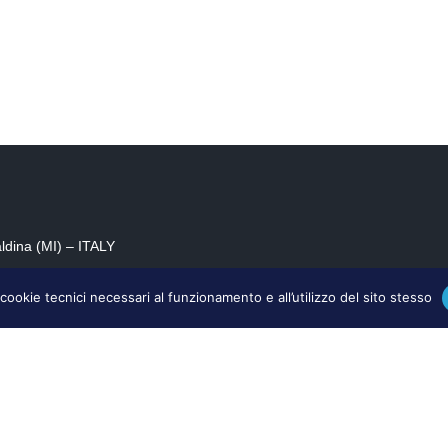
ldina (MI) – ITALY
cookie tecnici necessari al funzionamento e all’utilizzo del sito stesso
fo@mifar.com
P