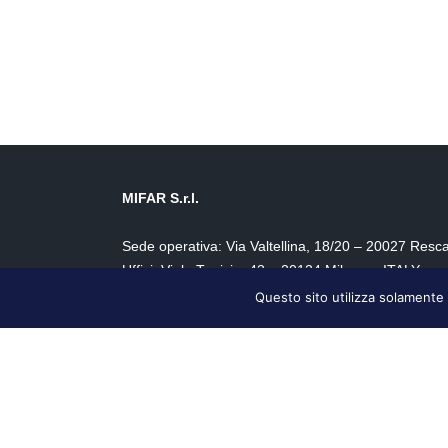
MIFAR S.r.l.
Sede operativa: Via Valtellina, 18/20 – 20027 Resca
Uffici: Viale Tunisia, 43 – 20124 Milano – ITALY
Questo sito utilizza solamente 
Tel. +39 0331 515037 – Fax +39 0331 514443 –
in
P.IVA/CF04669840151 – Rea MI – 1029838
Capitale € 500.000 interamente versato.
Certificazione UNI EN ISO 9001:2015