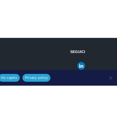
SEGUICI
Ho capito
Privacy policy
MIFAR.com © 2024
rivacy Policy
|
Cookies Policy
|
Condizioni di vendita