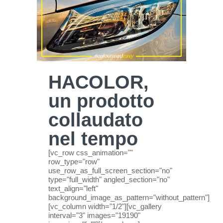
HACOLOR,
un prodotto
collaudato
nel tempo
[vc_row css_animation=""
row_type="row"
use_row_as_full_screen_section="no"
type="full_width" angled_section="no"
text_align="left"
background_image_as_pattern="without_pattern"]
[vc_column width="1/2"][vc_gallery
interval="3" images="19190"