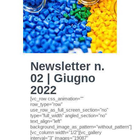
Newsletter n.
02 | Giugno
2022
[vc_row css_animation=""
row_type="row"
use_row_as_full_screen_section="no"
type="full_width" angled_section="no"
text_align="left"
background_image_as_pattern="without_pattern"]
[vc_column width="1/2"][vc_gallery
interval="3" images="19087"