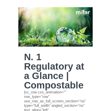
N. 1
Regulatory at
a Glance |
Compostable
[vc_row css_animation=""
row_type="row"
use_row_as_full_screen_section="no"
type="full_width" angled_section="no"
text_align="left"