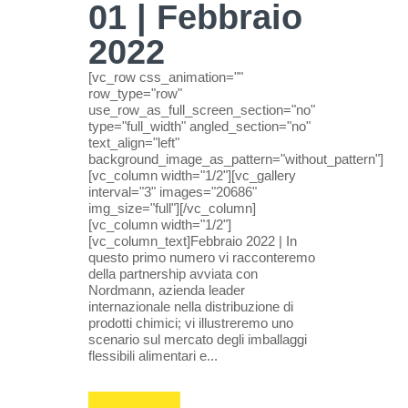
01 | Febbraio
2022
[vc_row css_animation=""
row_type="row"
use_row_as_full_screen_section="no"
type="full_width" angled_section="no"
text_align="left"
background_image_as_pattern="without_pattern"]
[vc_column width="1/2"][vc_gallery
interval="3" images="20686"
img_size="full"][/vc_column]
[vc_column width="1/2"]
[vc_column_text]Febbraio 2022 | In
questo primo numero vi racconteremo
della partnership avviata con
Nordmann, azienda leader
internazionale nella distribuzione di
prodotti chimici; vi illustreremo uno
scenario sul mercato degli imballaggi
flessibili alimentari e...