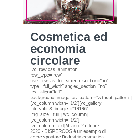
Cosmetica ed
economia
circolare
[vc_row css_animation=""
row_type="row"
use_row_as_full_screen_section="no"
type="full_width" angled_section="no"
text_align="left"
background_image_as_pattern="without_pattern"]
[vc_column width="1/2"][vc_gallery
interval="3" images="19196"
img_size="full"][/vc_column]
[vc_column width="1/2"]
[vc_column_text]Milano. 2 ottobre
2020 - DISPERCOS è un esempio di
come spostare l'industria cosmetica