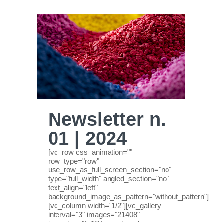
Newsletter n.
01 | 2024
[vc_row css_animation=""
row_type="row"
use_row_as_full_screen_section="no"
type="full_width" angled_section="no"
text_align="left"
background_image_as_pattern="without_pattern"]
[vc_column width="1/2"][vc_gallery
interval="3" images="21408"