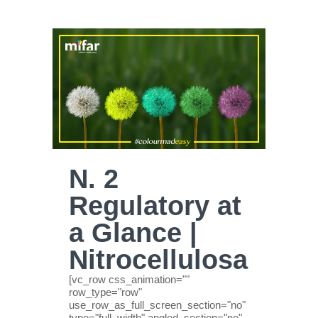
N. 2
Regulatory at
a Glance |
Nitrocellulosa
[vc_row css_animation=""
row_type="row"
use_row_as_full_screen_section="no"
type="full_width" angled_section="no"