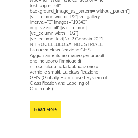
text_align="left"
background_image_as_pattern="without_pattern"]
[vc_column width="1/2"][vc_gallery
interval="3" images="19343"
img_size="full"][/vc_column]
[vc_column width="1/2"]
[vc_column_text]Nr. 2 Gennaio 2021
NITROCELLULOSA INDUSTRIALE
La nuova classificazione GHS.
Aggiornamento normativo per prodotti
che includono l’impiego di
nitrocellulosa nella fabbricazione di
vernici e smalti. La classificazione
GHS (Globally Harmonised System of
Classification and Labelling of
Chemicals)...
Read More