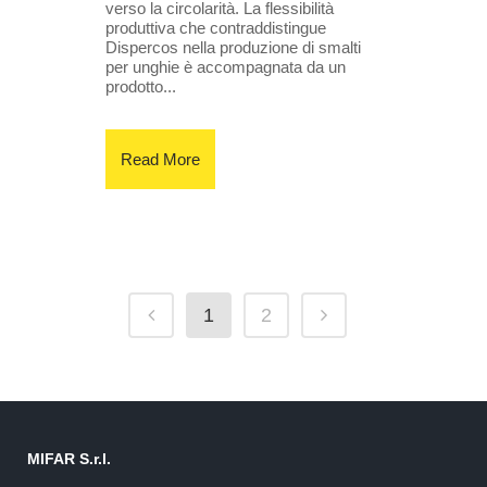
verso la circolarità. La flessibilità
produttiva che contraddistingue
Dispercos nella produzione di smalti
per unghie è accompagnata da un
prodotto...
Read More
1
2
MIFAR S.r.l.