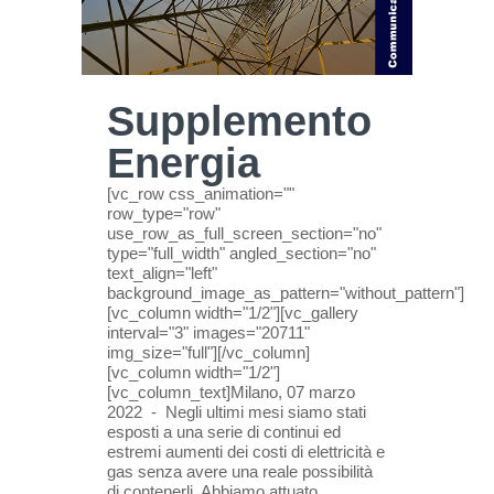
Supplemento
Energia
[vc_row css_animation=""
row_type="row"
use_row_as_full_screen_section="no"
type="full_width" angled_section="no"
text_align="left"
background_image_as_pattern="without_pattern"]
[vc_column width="1/2"][vc_gallery
interval="3" images="20711"
img_size="full"][/vc_column]
[vc_column width="1/2"]
[vc_column_text]Milano, 07 marzo
2022 - Negli ultimi mesi siamo stati
esposti a una serie di continui ed
estremi aumenti dei costi di elettricità e
gas senza avere una reale possibilità
di contenerli. Abbiamo attuato...