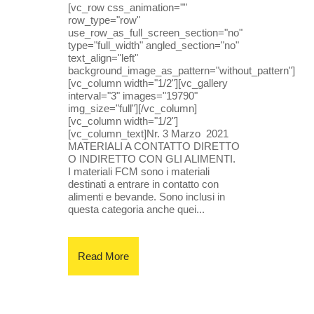
[vc_row css_animation=""
row_type="row"
use_row_as_full_screen_section="no"
type="full_width" angled_section="no"
text_align="left"
background_image_as_pattern="without_pattern"]
[vc_column width="1/2"][vc_gallery
interval="3" images="19790"
img_size="full"][/vc_column]
[vc_column width="1/2"]
[vc_column_text]Nr. 3 Marzo 2021
MATERIALI A CONTATTO DIRETTO
O INDIRETTO CON GLI ALIMENTI.
I materiali FCM sono i materiali
destinati a entrare in contatto con
alimenti e bevande. Sono inclusi in
questa categoria anche quei...
Read More