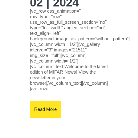
02 | 2024
[vc_row css_animation=""
row_type="row"
use_row_as_full_screen_section="no"
type="full_width" angled_section="no"
text_align="left"
background_image_as_pattern="without_pattern"]
[vc_column width="1/2"][vc_gallery
interval="3" images="21511"
img_size="full"][/vc_column]
[vc_column width="1/2"]
[vc_column_text]Welcome to the latest
edition of MIFAR News! View the
newsletter in your
browser[/vc_column_text][/vc_column]
[/vc_row]...
Read More